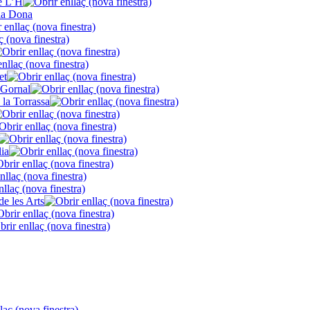
de L’H
la Dona
et
 Gornal
 la Torrassa
lia
de les Arts