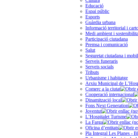
Cultura
Educació
Espai públic
Esports
Guàrdia urbana
Informació territorial i cart
Medi ambient i sostenibilita
Participació ciutadana
Premsa i comunicació
Salut
Seguretat ciutadana i mobil
Serveis funeraris
Serveis socials
Tributs
Urbanisme i habitatge
Arxiu Municipal de L’Hosp
Comerç a la ciutat
Cooperació internacional
Dinamització local
Fons Next Generation
Joventut
L’Hospitalet Turisme
La Farga
Oficina d’entitats
Pla Integral Les Planes - B