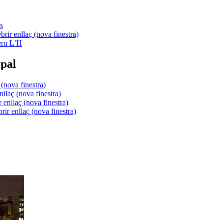
s
ern L’H
pal