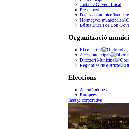
Junta de Govern Local
Pressupost
Dades economicofinancere
Normatives municipals
Bústia Ètica i de Bon Gov
Organització munici
El consistori
Àrees municipals
Directori Municipal
Regidories de districte
Eleccions
Autonòmiques
Europees
Imatge corporativa