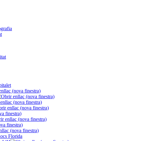
ografia
t
itat
italet
locs Florida