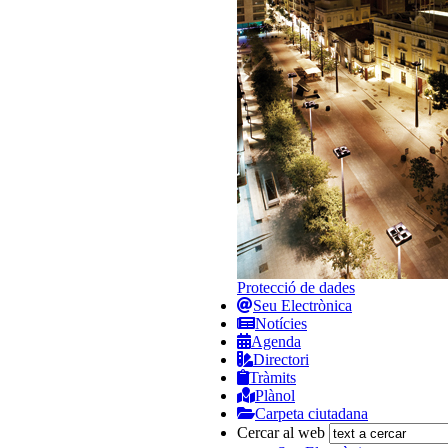
Protecció de dades
Seu Electrònica
Notícies
Agenda
Directori
Tràmits
Plànol
Carpeta ciutadana
Cercar al web