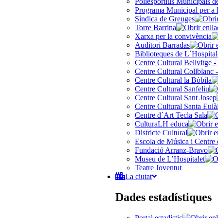
Poliesportius Municipals 
Programa Municipal per a 
Síndica de Greuges
Torre Barrina
Xarxa per la convivència
Auditori Barradas
Biblioteques de L´Hospital
Centre Cultural Bellvitge -
Centre Cultural Collblanc -
Centre Cultural la Bòbila
Centre Cultural Sanfeliu
Centre Cultural Sant Josep
Centre Cultural Santa Eulà
Centre d´Art Tecla Sala
CulturaLH educa
Districte Cultural
Escola de Música i Centre 
Fundació Arranz-Bravo
Museu de L’Hospitalet
Teatre Joventut
La ciutat
Dades estadístiques
Portal estadístic