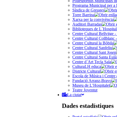
Poliesportius Municipals 
Programa Municipal per a 
Síndica de Greuges
Torre Barrina
Xarxa per la convivència
Auditori Barradas
Biblioteques de L´Hospital
Centre Cultural Bellvitge -
Centre Cultural Collblanc -
Centre Cultural la Bòbila
Centre Cultural Sanfeliu
Centre Cultural Sant Josep
Centre Cultural Santa Eulà
Centre d´Art Tecla Sala
CulturaLH educa
Districte Cultural
Escola de Música i Centre 
Fundació Arranz-Bravo
Museu de L’Hospitalet
Teatre Joventut
La ciutat
Dades estadístiques
Portal estadístic