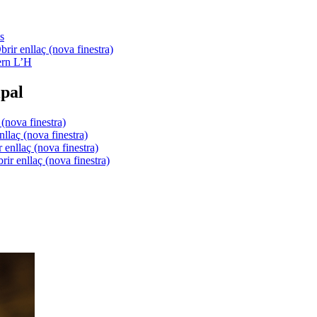
s
ern L’H
pal