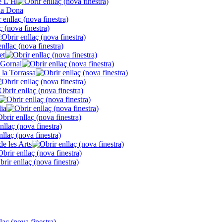
de L’H
la Dona
et
 Gornal
 la Torrassa
lia
de les Arts