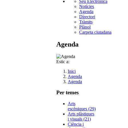
Seu Electrònica
Notícies
Agenda
Directori
Tràmits
Plànol
Carpeta ciutadana
Agenda
Estic a:
Inici
Agenda
Agenda
Per temes
Arts
escèniques (29)
Arts plàstiques
i visuals (21)
Ciència i