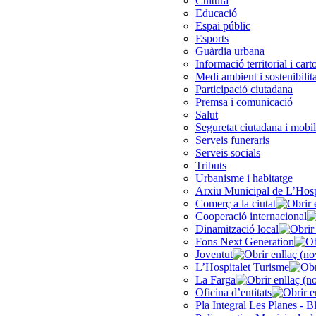
Cultura
Educació
Espai públic
Esports
Guàrdia urbana
Informació territorial i cart
Medi ambient i sostenibilita
Participació ciutadana
Premsa i comunicació
Salut
Seguretat ciutadana i mobil
Serveis funeraris
Serveis socials
Tributs
Urbanisme i habitatge
Arxiu Municipal de L’Hosp
Comerç a la ciutat
Cooperació internacional
Dinamització local
Fons Next Generation
Joventut
L’Hospitalet Turisme
La Farga
Oficina d’entitats
Pla Integral Les Planes - B